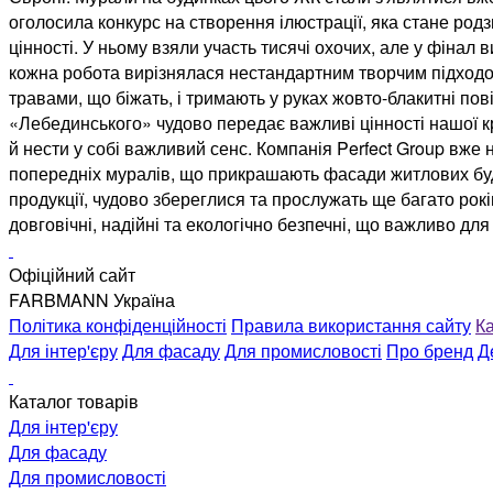
оголосила конкурс на створення ілюстрації, яка стане родз
цінності. У ньому взяли участь тисячі охочих, але у фіна
кожна робота вирізнялася нестандартним творчим підходо
травами, що біжать, і тримають у руках жовто-блакитні по
«Лебединського» чудово передає важливі цінності нашої кр
й нести у собі важливий сенс. Компанія Perfect Group в
попередніх муралів, що прикрашають фасади житлових буди
продукції, чудово збереглися та прослужать ще багато ро
довговічні, надійні та екологічно безпечні, що важливо дл
Офіційний сайт
FARBMANN Україна
Політика конфіденційності
Правила використання сайту
Ка
Для інтер'єру
Для фасаду
Для промисловості
Про бренд
Д
Каталог товарів
Для інтер'єру
Для фасаду
Для промисловості