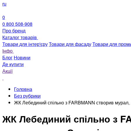
ru
0
0 800 508-908
Про бренд
Каталог товарів
Товари для інтер'єру
Товари для фасаду
Товари для пром
Інфо
Блог
Новини
Де купити
Акції
Головна
Без рубрики
ЖК Лебединий спільно з FARBMANN створив мурал, я
ЖК Лебединий спільно з F