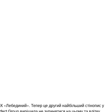
ЖК «Лебединий». Тепер це другий найбільший стінопис у
ect Group вирішила не зупинятися на цьому та влітку