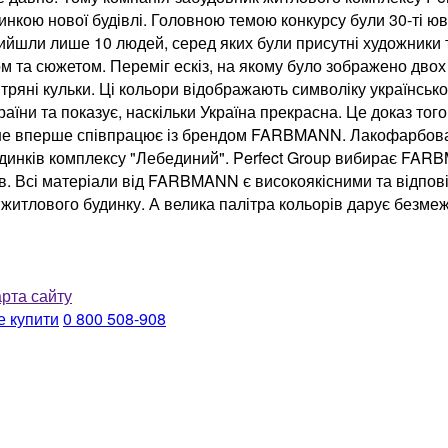
инкою нової будівлі. Головною темою конкурсу були 30-ті юв
л вийшли лише 10 людей, серед яких були присутні художник
м та сюжетом. Переміг ескіз, на якому було зображено дво
вітряні кульки. Ці кольори відображають символіку українсь
аїни та показує, наскільки Україна прекрасна. Це доказ то
же не вперше співпрацює із брендом FARBMANN. Лакофарбов
нків комплексу "Лебединий". Perfect Group вибирає FARBMA
ків. Всі матеріали від FARBMANN є високоякісними та відп
я житлового будинку. А велика палітра кольорів дарує безмеж
рта сайту
е купити
0 800 508-908