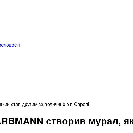
исловості
кий став другим за величиною в Європі.
ARBMANN створив мурал, як