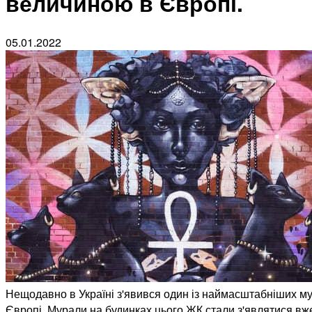
величиною в Європі.
05.01.2022
Нещодавно в Україні з'явився один із наймасштабніших му
Європі.
Мурали на будинках цього ЖК стали з'являтися вже