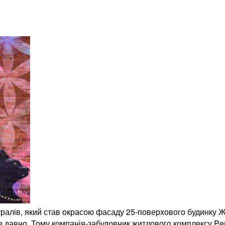
ралів, який став окрасою фасаду 25-поверхового будинку 
 давно. Тому компанія-забудовник житлового комплексу Perf