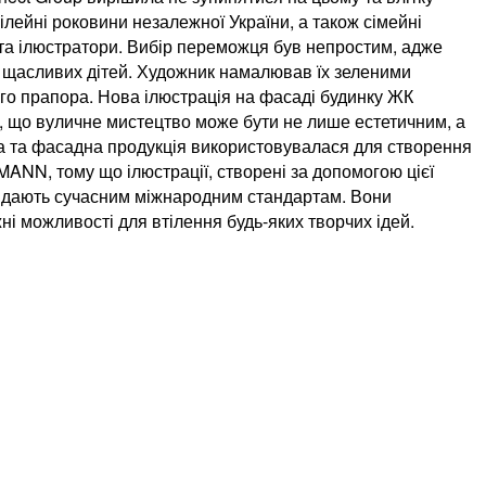
ілейні роковини незалежної України, а також сімейні
и та ілюстратори. Вибір переможця був непростим, адже
х щасливих дітей. Художник намалював їх зеленими
кого прапора. Нова ілюстрація на фасаді будинку ЖК
го, що вуличне мистецтво може бути не лише естетичним, а
а та фасадна продукція використовувалася для створення
NN, тому що ілюстрації, створені за допомогою цієї
овідають сучасним міжнародним стандартам. Вони
ні можливості для втілення будь-яких творчих ідей.