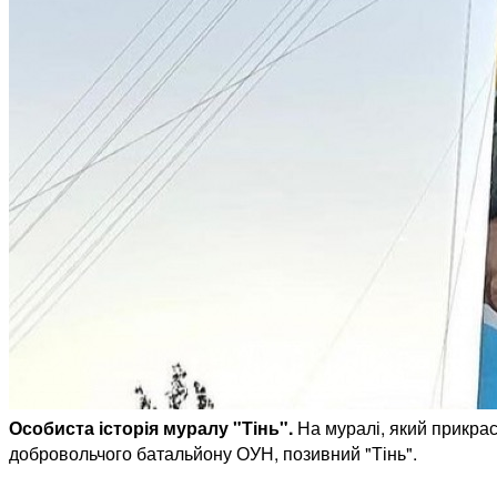
Особиста історія муралу "Тінь".
На муралі, який прикра
добровольчого батальйону ОУН, позивний "Тінь".