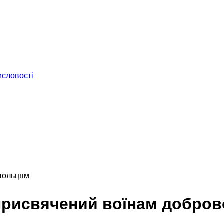
исловості
овольцям
 присвячений воїнам добро