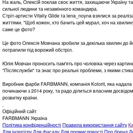
На жаль, Олексій поклав своє життя, захищаючи Україну та 
сильної людини та незамінного командира.
Стріт-артисти Vitaliy Glide та lena_noyna взялися за реал
життями. "Щоб кожен, хто бачить цей мурал, хоч на хвилин
саме це фото?
Це фото Олексія Мовчана зробили за декілька хвилин до йог
потрапили під ворожий обстріл.
Юлія Мовчан проносить пам'ять про чоловіка через картини
"Післяслужби" та знає про реальні проблеми, з якими стик
Виробник фарби FARBMANN, компанія Kolorit, яка надала х
починаючи з 2014 року, та радо ділиться власним досвідом з
розвитку країни.
Офіційний сайт
FARBMANN Україна
Політика конфіденційності
Правила використання сайту
Ка
Для інтер'єру
Для фасаду
Для промисловості
Про бренд
Д