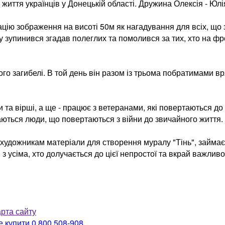
життя українців у Донецькій області. Дружина Олексія - Юлі
ізацію зображення на висоті 50м як нагадування для всіх, що
у зупинився згадав полеглих та помолився за тих, хто на фр
о загибелі. В той день він разом із трьома побратимами вря
 та вірші, а ще - працює з ветеранами, які повертаються до
аються люди, що повертаються з війни до звичайного життя.
удожникам матеріали для створення муралу "Тінь", займаєт
 усіма, хто долучається до цієї непростої та вкрай важливої
рта сайту
е купити
0 800 508-908