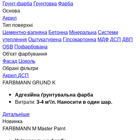
Ґрунт-фарба
Ґрунтовка
Фарба
Основа
Акрил
Тип поверхні
Цементно-вапняна
Бетонна
Мінеральна
Системи
утеплення
Оштукатурена
Гіпсокартонна
МДФ
ДСП
ДВП
OSB
Пофарбована
Об'єкт фарбування
Фасад
Цоколь
Обрані фільтри
Акрил
ДСП
FARBMANN GRUND K
Адгезійна ґрунтувальна фарба
Витрати:
3-4 м²/л. Наносити в один шар.
Детальніше
Новинка
FARBMANN M Master Paint