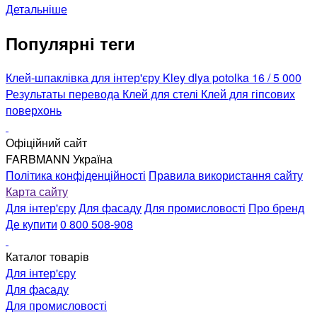
Детальніше
Популярні теги
Клей-шпаклівка для інтер'єру
Kley dlya potolka 16 / 5 000
Результаты перевода Клей для стелі
Клей для гіпсових
поверхонь
Офіційний сайт
FARBMANN Україна
Політика конфіденційності
Правила використання сайту
Карта сайту
Для інтер'єру
Для фасаду
Для промисловості
Про бренд
Де купити
0 800 508-908
Каталог товарів
Для інтер'єру
Для фасаду
Для промисловості