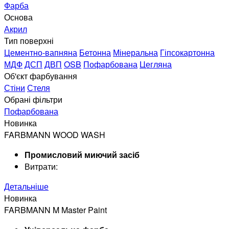
Фарба
Основа
Акрил
Тип поверхні
Цементно-вапняна
Бетонна
Мінеральна
Гіпсокартонна
МДФ
ДСП
ДВП
OSB
Пофарбована
Цегляна
Об'єкт фарбування
Стіни
Стеля
Обрані фільтри
Пофарбована
Новинка
FARBMANN WOOD WASH
Промисловий миючий засіб
Витрати:
Детальніше
Новинка
FARBMANN M Master Paint