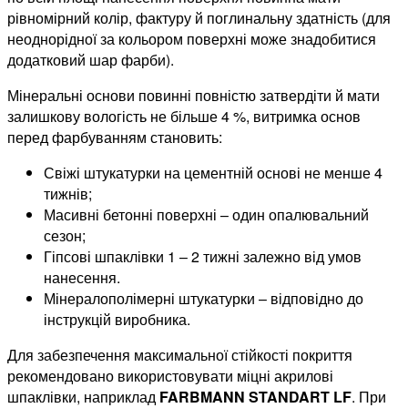
рівномірний колір, фактуру й поглинальну здатність (для
неоднорідної за кольором поверхні може знадобитися
додатковий шар фарби).
Мінеральні основи повинні повністю затвердіти й мати
залишкову вологість не більше 4 %, витримка основ
перед фарбуванням становить:
Свіжі штукатурки на цементній основі не менше 4
тижнів;
Масивні бетонні поверхні – один опалювальний
сезон;
Гіпсові шпаклівки 1 – 2 тижні залежно від умов
нанесення.
Мінералополімерні штукатурки – відповідно до
інструкцій виробника.
Для забезпечення максимальної стійкості покриття
рекомендовано використовувати міцні акрилові
шпаклівки, наприклад
FARBMANN
S
TANDART
LF
. При