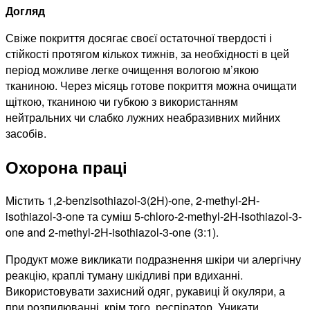
Догляд
Свіже покриття досягає своєї остаточної твердості і
стійкості протягом кількох тижнів, за необхідності в цей
період можливе легке очищення вологою м’якою
тканиною. Через місяць готове покриття можна очищати
щіткою, тканиною чи губкою з використанням
нейтральних чи слабко лужних неабразивних мийних
засобів.
Охорона праці
Містить 1,2-benzisothiazol-3(2H)-one, 2-methyl-2H-
isothiazol-3-one та суміш 5-chloro-2-methyl-2H-isothiazol-3-
one and 2-methyl-2H-isothiazol-3-one (3:1).
Продукт може викликати подразнення шкіри чи алергічну
реакцію, краплі туману шкідливі при вдиханні.
Використовувати захисний одяг, рукавиці й окуляри, а
при розпилюванні, крім того, респіратор. Уникати