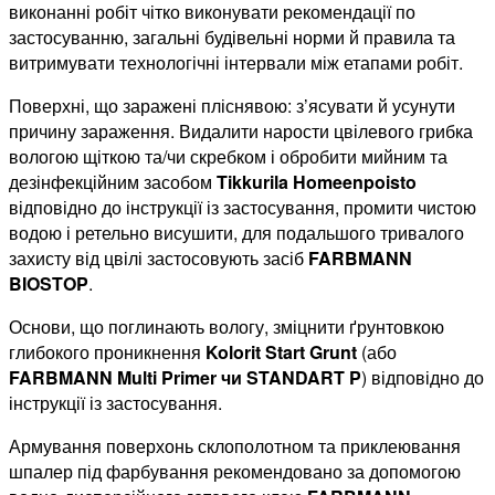
виконанні робіт чітко виконувати рекомендації по
застосуванню, загальні будівельні норми й правила та
витримувати технологічні інтервали між етапами робіт.
Поверхні, що заражені пліснявою: з’ясувати й усунути
причину зараження. Видалити нарости цвілевого грибка
вологою щіткою та/чи скребком і обробити мийним та
дезінфекційним засобом
Tikkurila
Homeenpoisto
відповідно до інструкції із застосування, промити чистою
водою і ретельно висушити, для подальшого тривалого
захисту від цвілі застосовують засіб
FARBMANN
BIOSTOP
.
Основи, що поглинають вологу, зміцнити ґрунтовкою
глибокого проникнення
Kolorit Start Grunt
(або
FARBMANN Multi Primer чи STANDART P
) відповідно до
інструкції із застосування.
Армування поверхонь склополотном та приклеювання
шпалер під фарбування рекомендовано за допомогою