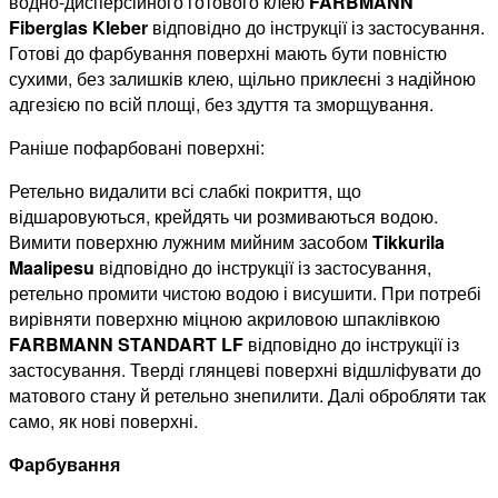
водно-дисперсійного готового клею
F
ARBMANN
Fiberglas Kleber
відповідно до інструкції із застосування.
Готові до фарбування поверхні мають бути повністю
сухими, без залишків клею, щільно приклеєні з надійною
адгезією по всій площі, без здуття та зморщування.
Раніше пофарбовані поверхні:
Ретельно видалити всі слабкі покриття, що
відшаровуються, крейдять чи розмиваються водою.
Вимити поверхню лужним мийним засобом
Tikkurila
Maalipesu
відповідно до інструкції із застосування,
ретельно промити чистою водою і висушити. При потребі
вирівняти поверхню міцною акриловою шпаклівкою
FARBMANN STANDART LF
відповідно до інструкції із
застосування. Тверді глянцеві поверхні відшліфувати до
матового стану й ретельно знепилити. Далі обробляти так
само, як нові поверхні.
Фарбування