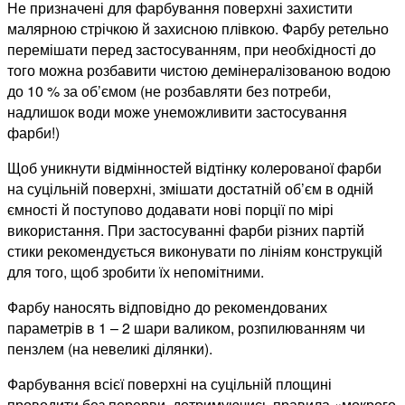
Не призначені для фарбування поверхні захистити
малярною стрічкою й захисною плівкою. Фарбу ретельно
перемішати перед застосуванням, при необхідності до
того можна розбавити чистою демінералізованою водою
до 10 % за об’ємом (не розбавляти без потреби,
надлишок води може унеможливити застосування
фарби!)
Щоб уникнути відмінностей відтінку колерованої фарби
на суцільній поверхні, змішати достатній об’єм в одній
ємності й поступово додавати нові порції по мірі
використання. При застосуванні фарби різних партій
стики рекомендується виконувати по лініям конструкцій
для того, щоб зробити їх непомітними.
Фарбу наносять відповідно до рекомендованих
параметрів в 1 – 2 шари валиком, розпилюванням чи
пензлем (на невеликі ділянки).
Фарбування всієї поверхні на суцільній площині
проводити без перерви, дотримуючись правила «мокрого