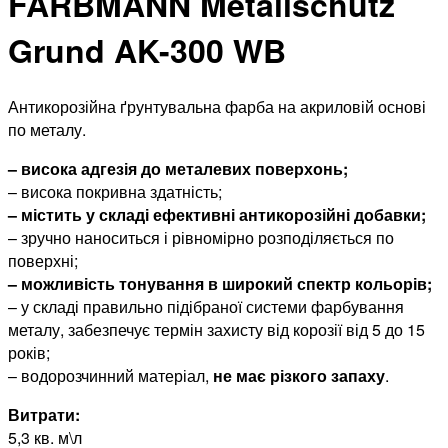
FARBMANN Metallschutz
Grund AK-300 WB
Антикорозійна ґрунтувальна фарба на акриловій основі
по металу.
– висока адгезія до металевих поверхонь;
– висока покривна здатність;
– містить у складі ефективні антикорозійні добавки;
– зручно наноситься і рівномірно розподіляється по
поверхні;
– можливість тонування в широкий спектр кольорів;
– у складі правильно підібраної системи фарбування
металу, забезпечує термін захисту від корозії від 5 до 15
років;
– водорозчинний матеріал,
не має різкого запаху
.
Витрати:
5,3 кв. м\л