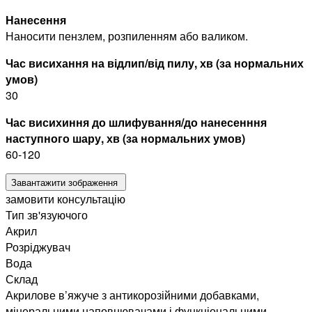
Нанесення
Наносити пензлем, розпиленням або валиком.
Час висихання на відлип/від пилу, хв (за нормальних
умов)
30
Час висихиння до шлифування/до нанесенння
наступного шару, хв (за нормальних умов)
60-120
Завантажити зображення
замовити консультацію
Тип зв'язуючого
Акрил
Розріджувач
Вода
Склад
Акрилове в’яжуче з антикорозійними добавками,
мінеральними наповнювачами і функціональними