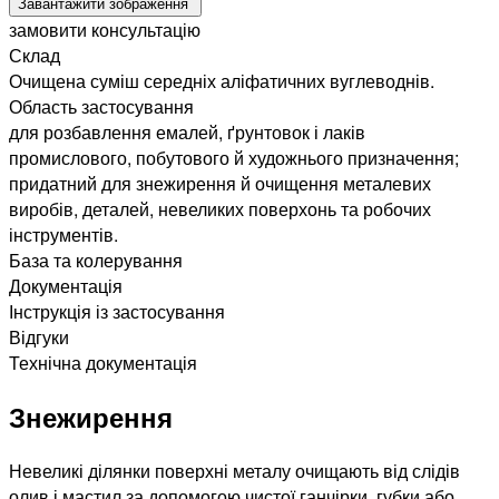
Завантажити зображення
замовити консультацію
Склад
Очищена суміш середніх аліфатичних вуглеводнів.
Область застосування
для розбавлення емалей, ґрунтовок і лаків
промислового, побутового й художнього призначення;
придатний для знежирення й очищення металевих
виробів, деталей, невеликих поверхонь та робочих
інструментів.
База та колерування
Документація
Інструкція із застосування
Відгуки
Технічна документація
Знежирення
Невеликі ділянки поверхні металу очищають від слідів
олив і мастил за допомогою чистої ганчірки, губки або