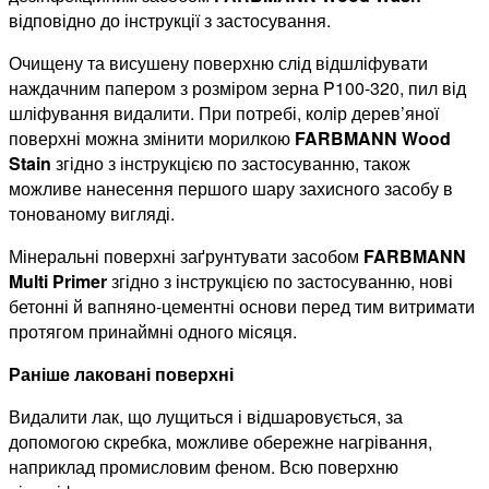
відповідно до інструкції з застосування.
Очищену та висушену поверхню слід відшліфувати
наждачним папером з розміром зерна P100-320, пил від
шліфування видалити. При потребі, колір дерев’яної
поверхні можна змінити морилкою
FARBMANN Wood
Stain
згідно з інструкцією по застосуванню, також
можливе нанесення першого шару захисного засобу в
тонованому вигляді.
Мінеральні поверхні заґрунтувати засобом
FARBMANN
Multi Primer
згідно з інструкцією по застосуванню, нові
бетонні й вапняно-цементні основи перед тим витримати
протягом принаймні одного місяця.
Раніше лаковані поверхні
Видалити лак, що лущиться і відшаровується, за
допомогою скребка, можливе обережне нагрівання,
наприклад промисловим феном. Всю поверхню