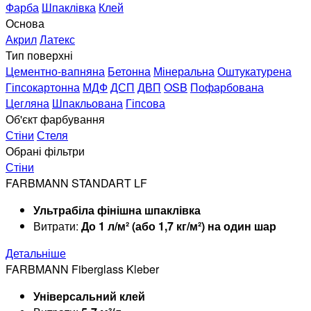
Фарба
Шпаклівка
Клей
Основа
Акрил
Латекс
Тип поверхні
Цементно-вапняна
Бетонна
Мінеральна
Оштукатурена
Гіпсокартонна
МДФ
ДСП
ДВП
OSB
Пофарбована
Цегляна
Шпакльована
Гіпсова
Об'єкт фарбування
Стіни
Стеля
Обрані фільтри
Стіни
FARBMANN STANDART LF
Ультрабіла фінішна шпаклівка
Витрати:
До 1 л/м² (або 1,7 кг/м²) на один шар
Детальніше
FARBMANN Fiberglass Kleber
Універсальний клей