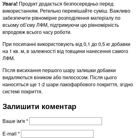
Увага!
Продукт додається безпосередньо перед
використанням. Ретельно перемішайте суміш. Важливо
забезпечити рівномірне розподілення матеріалу по
всьому об’єму ЛФМ, підтримуючи цю рівномірність
впродовж всього часу роботи.
При посипанні використовують від 0,1 до 0,5 кг добавки
на 1 кв. м, в залежності від товщини нанесення самого
ЛФМ.
Після висихання першого шару залишки добавки
видаляються віником або пилососом. Після цього
наносяться ще 1-2 шари лакофарбового покриття, згідно
системі покриття.
Залишити коментар
Ваше ім'я
*
E-mail
*